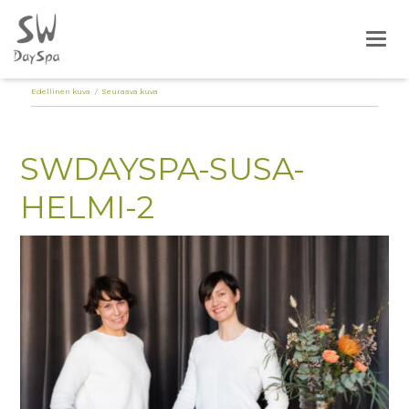
Togg
Edellinen kuva
Seuraava kuva
SWDAYSPA-SUSA-
HELMI-2