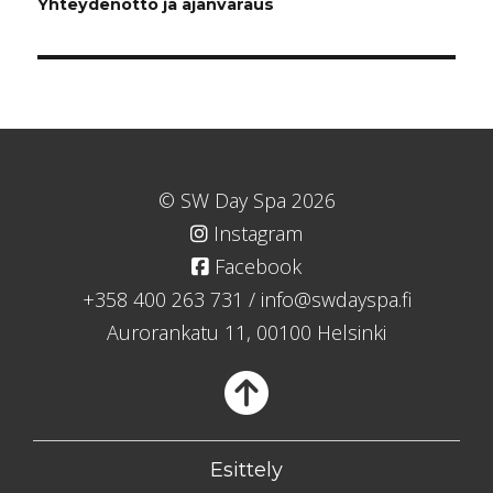
Yhteydenotto ja ajanvaraus
selaus
© SW Day Spa 2026
Instagram
Facebook
+358 400 263 731
/
info@swdayspa.fi
Aurorankatu 11, 00100 Helsinki
Takaisin
Esittely