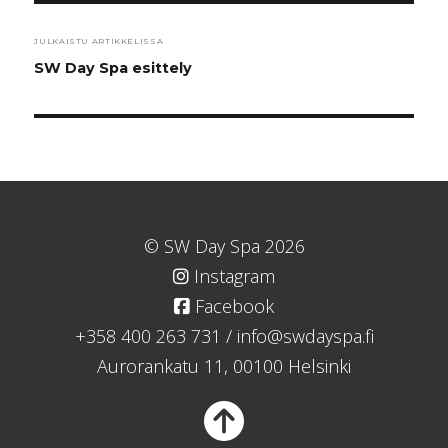
Artikkelien
JULKAISTU ARTIKKELISSA
SW Day Spa esittely
selaus
© SW Day Spa 2026
Instagram
Facebook
+358 400 263 731
/
info@swdayspa.fi
Aurorankatu 11, 00100 Helsinki
Takaisin