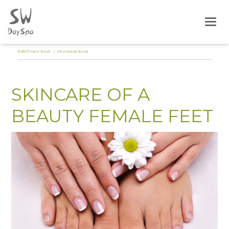
Togg
Edellinen kuva
Seuraava kuva
SKINCARE OF A
BEAUTY FEMALE FEET