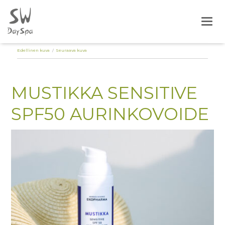
Togg
Edellinen kuva
Seuraava kuva
MUSTIKKA SENSITIVE
SPF50 AURINKOVOIDE