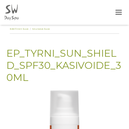
Togg
Edellinen kuva
Seuraava kuva
EP_TYRNI_SUN_SHIEL
D_SPF30_KASIVOIDE_3
0ML