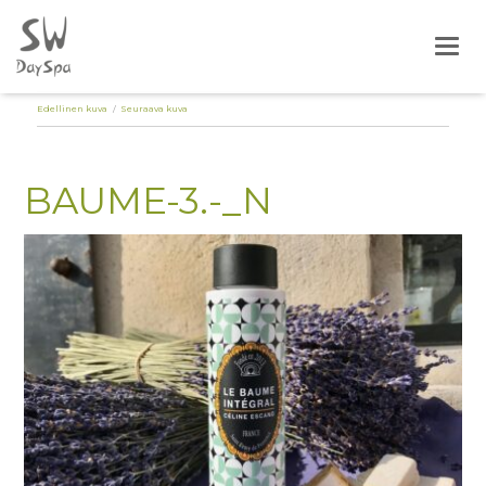
Togg
Edellinen kuva
Seuraava kuva
BAUME-3.-_N